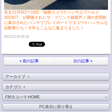
去る12月9日〜10日「箱根ヨコワケハンサムワールド
2023GT」が開催されたザ・プリンス箱根芦ノ湖の玄関前
に展示されたパンチでプレイボーイでヨコワケハンサムな
自動車たち！今年もこんなに集まりました！
2023/12/18 00:26
«
前の記事
次の記事
»
アーカイブ
▼
カテゴリ
▼
FMヨコハマ HOME
PC表示に切り替え