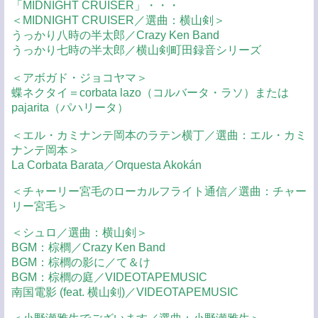
「MIDNIGHT CRUISER」・・・
＜MIDNIGHT CRUISER／選曲：横山剣＞
うっかり八時の半太郎／Crazy Ken Band
うっかり七時の半太郎／横山剣町田録音シリーズ
＜アボガド・ジョコヤマ＞
蝶ネクタイ＝corbata lazo（コルバータ・ラソ）または
pajarita（パハリータ）
＜エル・カミナンテ岡本のラテン横丁／選曲：エル・カミ
ナンテ岡本＞
La Corbata Barata／Orquesta Akokán
＜チャーリー宮毛のローカルフライト通信／選曲：チャー
リー宮毛＞
＜シュロ／選曲：横山剣＞
BGM：棕櫚／Crazy Ken Band
BGM：棕櫚の影に／て＆け
BGM：棕櫚の庭／VIDEOTAPEMUSIC
南国電影 (feat. 横山剣)／VIDEOTAPEMUSIC