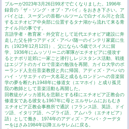
ブルーが2023年3月26日99才で亡くなりました。1996年
録音の「ザ・ソング・オブ・アバイ」をおきき下さい。ア
バイとは、スーダンの首都ハルツームで白ナイル川と合流
するエチオピア中央部に位置するタナ湖から流れて来る青
ナイル川の事です。
言語学者・教育家・外交官として近代エチオピア建設に奔
走した父を持つアディズ・アベバ随一のインテリ家庭に生
れ（1923年12月12日）、父にならい5歳でスイスに留
学、1936年にムッソリーニの軍隊がエチオピアに侵攻す
るとナポリ近郊に一家ごと潜行しレジスタンス活動、戦後
はエジプトのカイロで音楽の勉強を再開、カイロ大学のポ
ーランド人主任音楽教授と共に帰国、アディズ・アベバの
ハイ・ソサエティの一大名花と成るもロンドンへの音楽留
学の夢を断たれ1948年に修道女（エマホイ）と成り孤児
院の教師として音楽活動も再開した。
回教徒がメッカ巡礼を悲願とする様にエチオピア正教会の
修道女である彼女も1967年に母とエルサレムにおもむき
エチオピア正教会事務所で通訳（フランス語、英語、ドイ
ツ語、イタリア語、ヘブライ語、アムハラ（エチオピア）
語）として働き、1974年のアディズ・アベバ・クーデタ
ーをはさみ1984年以降エルサレムに戻る。