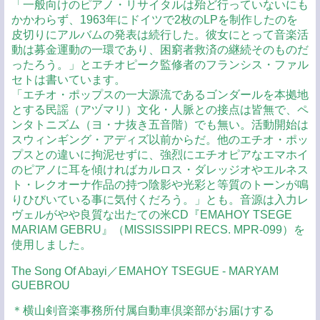
「一般向けのピアノ・リサイタルは殆ど行っていないにも
かかわらず、1963年にドイツで2枚のLPを制作したのを
皮切りにアルバムの発表は続行した。彼女にとって音楽活
動は募金運動の一環であり、困窮者救済の継続そのものだ
ったろう。」とエチオピーク監修者のフランシス・ファル
セトは書いています。
「エチオ・ポップスの一大源流であるゴンダールを本拠地
とする民謡（アヅマリ）文化・人脈との接点は皆無で、ペ
ンタトニズム（ヨ・ナ抜き五音階）でも無い。活動開始は
スウィンギング・アディズ以前からだ。他のエチオ・ポッ
プスとの違いに拘泥せずに、強烈にエチオピアなエマホイ
のピアノに耳を傾ければカルロス・ダレッジオやエルネス
ト・レクオーナ作品の持つ陰影や光彩と等質のトーンが鳴
りひびいている事に気付くだろう。」とも。音源は入力レ
ヴェルがやや良質な出たての米CD『EMAHOY TSEGE
MARIAM GEBRU』（MISSISSIPPI RECS. MPR-099）を
使用しました。
The Song Of Abayi／EMAHOY TSEGUE - MARYAM
GUEBROU
＊横山剣音楽事務所付属自動車倶楽部がお届けする