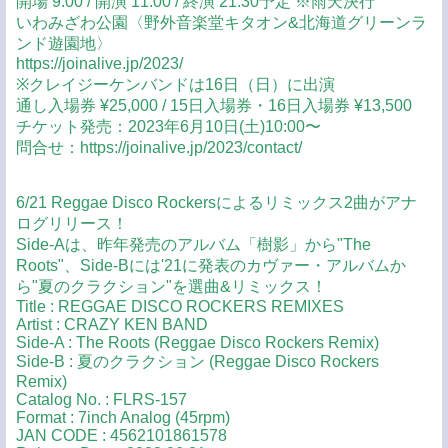
開場 9:00 / 開演 11:00 / 終演 21:30予定 ※雨天決行
いわみざわ公園〈野外音楽堂キタオン&北海道グリーンラ
ンド遊園地〉
https://joinalive.jp/2023/
※クレイジーケンバンドは16日（日）に出演
通し入場券 ¥25,000 / 15日入場券・16日入場券 ¥13,500
チケット発売：2023年6月10日(土)10:00〜
問合せ：https://joinalive.jp/2023/contact/
6/21 Reggae Disco Rockersによるリミックス2曲がアナ
ログリリース！
Side-Aは、昨年発売のアルバム「樹影」から"The
Roots"、Side-Bには'21に発表のカヴァー・アルバムか
ら"夏のクラクション"を選曲&リミックス！
Title : REGGAE DISCO ROCKERS REMIXES
Artist : CRAZY KEN BAND
Side-A : The Roots (Reggae Disco Rockers Remix)
Side-B : 夏のクラクション (Reggae Disco Rockers
Remix)
Catalog No. : FLRS-157
Format : 7inch Analog (45rpm)
JAN CODE : 4562101861578