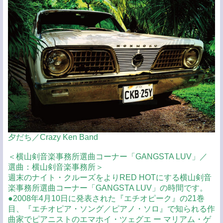
夕だち／Crazy Ken Band
＜横山剣音楽事務所選曲コーナー「GANGSTA LUV」／
選曲：横山剣音楽事務所＞
週末のナイト・クルーズをよりRED HOTにする横山剣音
楽事務所選曲コーナー「GANGSTA LUV」の時間です。
●2008年4月10日に発表された『エチオピーク』の21巻
目、『エチオピア・ソング／ピアノ・ソロ』で知られる作
曲家でピアニストのエマホイ・ツェグエ ー マリアム・ゲ