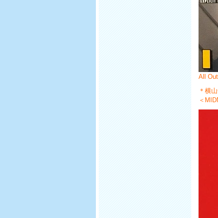
All Ou
＊横山
＜MID