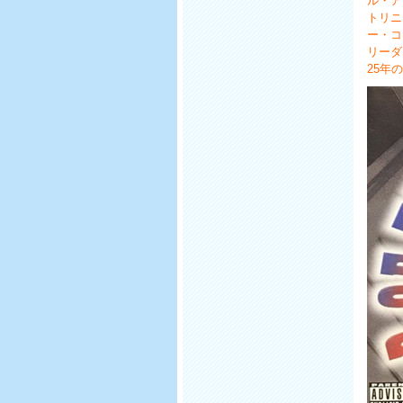
ル・ア
トリニ
ー・コ
リーダ
25年