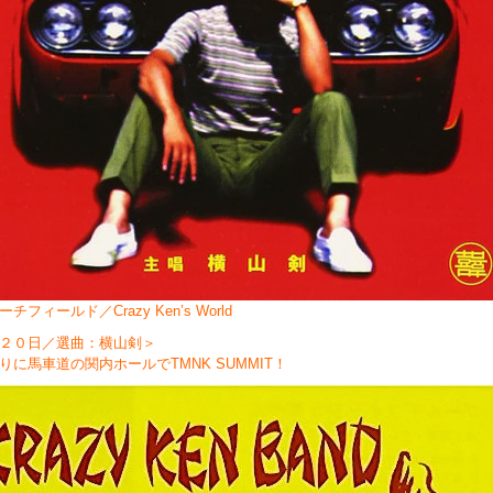
チフィールド／Crazy Ken’s World
２０日／選曲：横山剣＞
りに馬車道の
関内ホールでTMNK SUMMIT！