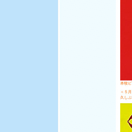
本牧ビー
＜５月
久しぶ