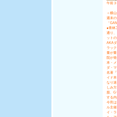
午前３
＜横山
週末の
「GA
●青林
通り、
ットの
AKA
ラック
量が量
院が発
本・メ
ダ・マ
名著『
イド本
なり迷
しみ方
股、G
する内
今宵は
ル主催
イ・ラ