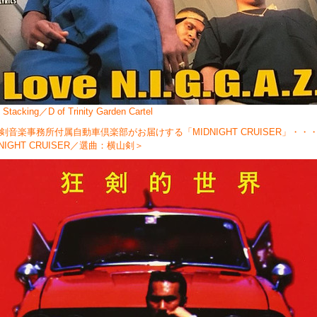
t Stacking／D of Trinity Garden Cartel
剣音楽事務所付属自動車倶楽部がお届けする「MIDNIGHT CRUISER」・・
NIGHT CRUISER／選曲：横山剣＞