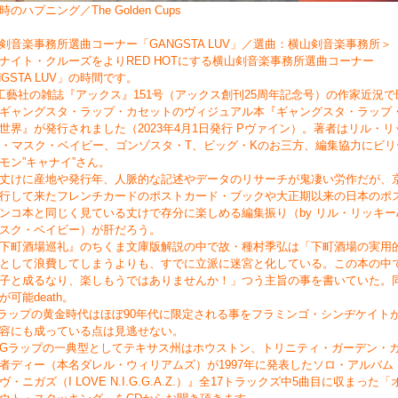
時のハプニング／The Golden Cups
剣音楽事務所選曲コーナー「GANGSTA LUV」／選曲：横山剣音楽事務所＞
ナイト・クルーズをよりRED HOTにする横山剣音楽事務所選曲コーナー
NGSTA LUV」の時間です。
工藝社の雑誌『アックス』151号（アックス創刊25周年記念号）の作家近況で
ギャングスタ・ラップ・カセットのヴィジュアル本『ギャングスタ・ラップ
世界』が発行されました（2023年4月1日発行 Pヴァイン）。著者はリル・リ
ダ・マスク・ベイビー、ゴンゾスタ・T、ビッグ・Kのお三方、編集協力にビリ
モン”キャナイ”さん。
丈けに産地や発行年、人脈的な記述やデータのリサーチが鬼凄い労作だが、
行して来たフレンチカードのポストカード・ブックや大正期以来の日本のポ
ンコ本と同じく見ている丈けで存分に楽しめる編集振り（by リル・リッキー
スク・ベイビー）が肝だろう。
下町酒場巡礼』のちくま文庫版解説の中で故・種村季弘は「下町酒場の実用
として浪費してしまうよりも、すでに立派に迷宮と化している。この本の中
子と成るなり、楽しもうではありませんか！」つう主旨の事を書いていた。
が可能death。
ラップの黄金時代はほぼ90年代に限定される事をフラミンゴ・シンヂケイト
容にも成っている点は見逃せない。
Gラップの一典型としてテキサス州はホウストン、トリニティ・ガーデン・
者ディー（本名ダレル・ウィリアムズ）が1997年に発表したソロ・アルバム
ヴ・ニガズ（I LOVE N.I.G.G.A.Z.）』全17トラックズ中5曲目に収まった「