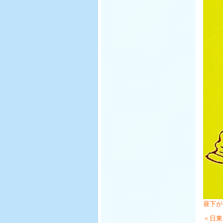
昼下が
＜日東