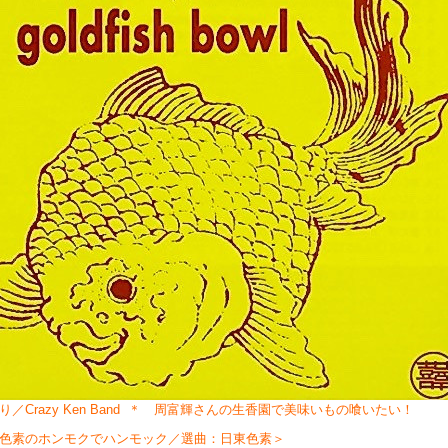
り／Crazy Ken Band ＊ 周富輝さんの生香園で美味いもの喰いたい！
色素のホンモクでハンモック／選曲：日東色素＞