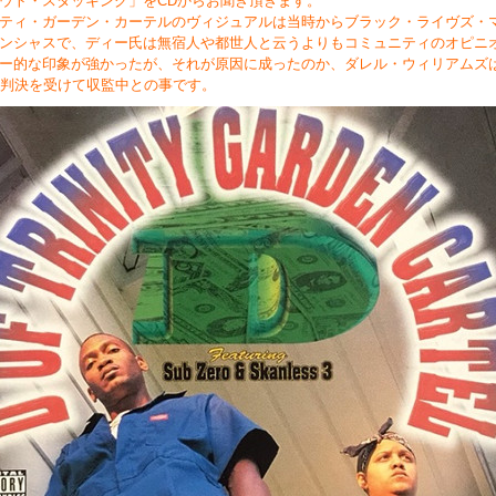
ウト・スタッキング」をCDからお聞き頂きます。
ティ・ガーデン・カーテルのヴィジュアルは当時からブラック・ライヴズ・
ンシャスで、ディー氏は無宿人や都世人と云うよりもコミュニティのオピニ
ー的な印象が強かったが、それが原因に成ったのか、ダレル・ウィリアムズ
の判決を受けて収監中との事です。