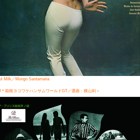
ut Milk／Mongo Santamaria
W＊箱根ヨコワケハンサムワールドGT／選曲：横山剣＞