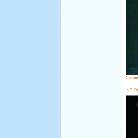
Cocon
＜YH