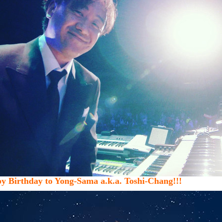
y Birthday to Yong-Sama a.k.a. Toshi-Chang!!!