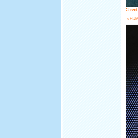
Corv
＜HU