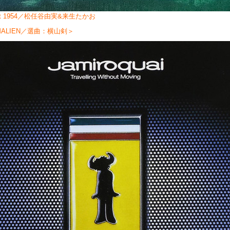
ett 1954／松任谷由実&来生たかお
MALIEN／選曲：横山剣＞