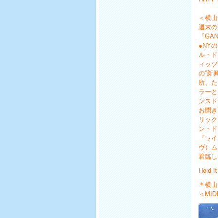
＜横山
週末の
「GA
●NY
ル・ド
ィッツ
の”新
所、た
ラーと
ンスド
お聞き
リック
ン・ド
『ワイ
ヴ）ム
君臨し
Hold I
＊横山
＜MID