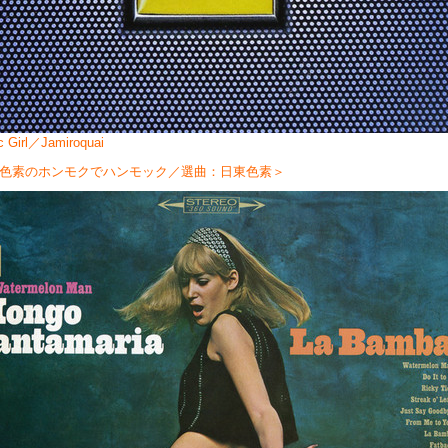
 Girl／Jamiroquai
色素のホンモクでハンモック／選曲：日東色素＞