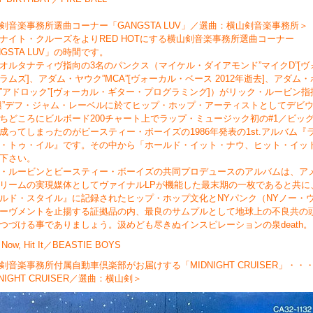
剣音楽事務所選曲コーナー「GANGSTA LUV」／選曲：横山剣音楽事務所＞
ナイト・クルーズをよりRED HOTにする横山剣音楽事務所選曲コーナー
NGSTA LUV」の時間です。
のオルタナティヴ指向の3名のパンクス（マイケル・ダイアモンド”マイクD”[ヴ
ラムズ]、アダム・ヤウク”MCA”[ヴォーカル・ベース 2012年逝去]、アダム
”アドロック”[ヴォーカル・ギター・プログラミング]）がリック・ルービン指
興”デフ・ジャム・レーベルに於てヒップ・ホップ・アーティストとしてデビ
ちどころにビルボード200チャート上でラップ・ミュージック初の#1／ビッ
成ってしまったのがビースティー・ボーイズの1986年発表の1st.アルバム『
・トゥ・イル』です。その中から「ホールド・イット・ナウ、ヒット・イッ
下さい。
・ルービンとビースティー・ボーイズの共同プロデュースのアルバムは、ア
リームの実現媒体としてヴァイナルLPが機能した最末期の一枚であると共に
ルド・スタイル』に記録されたヒップ・ホップ文化とNYパンク（NYノー・
ーヴメントを止揚する証拠品の内、最良のサムプルとして地球上の不良共の
つづける事でありましょう。汲めども尽きぬインスピレーションの泉death。
t Now, Hit It／BEASTIE BOYS
剣音楽事務所付属自動車倶楽部がお届けする「MIDNIGHT CRUISER」・・
NIGHT CRUISER／選曲：横山剣＞