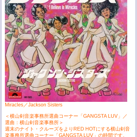
Miracles／Jackson Sisters
＜横山剣音楽事務所選曲コーナー「GANGSTA LUV」／
選曲：横山剣音楽事務所＞
週末のナイト・クルーズをよりRED HOTにする横山剣音
楽事務所選曲コーナー「GANGSTA LUV」の時間です。