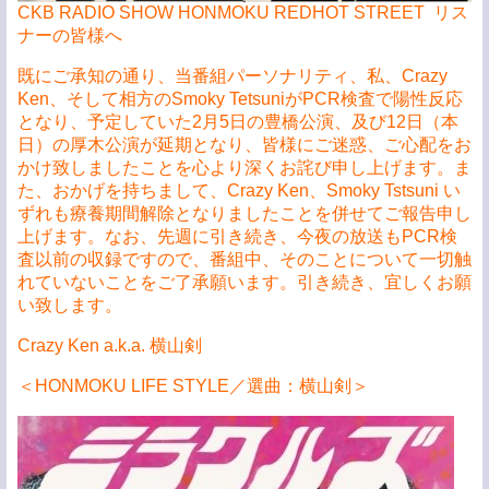
CKB RADIO SHOW HONMOKU REDHOT STREET リス
ナーの皆様へ
既にご承知の通り、当番組パーソナリティ、私、Crazy
Ken、そして相方のSmoky TetsuniがPCR検査で陽性反応
となり、予定していた2月5日の豊橋公演、及び12日（本
日）の厚木公演が延期となり、皆様にご迷惑、ご心配をお
かけ致しましたことを心より深くお詫び申し上げます。ま
た、おかげを持ちまして、Crazy Ken、Smoky Tstsuni い
ずれも療養期間解除となりましたことを併せてご報告申し
上げます。なお、先週に引き続き、今夜の放送もPCR検
査以前の収録ですので、番組中、そのことについて一切触
れていないことをご了承願います。引き続き、宜しくお願
い致します。
Crazy Ken a.k.a. 横山剣
＜HONMOKU LIFE STYLE／選曲：横山剣＞