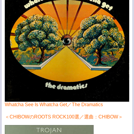
Whatcha See Is Whatcha Get／The Dramatics
＜CHIBOWのROOTS ROCK100選／選曲：CHIBOW＞