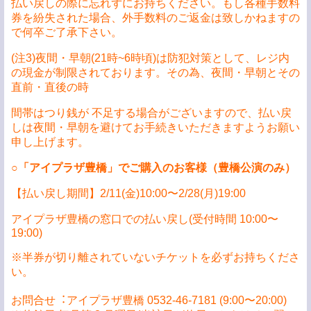
払い戻しの際に忘れずにお持ちください。もし各種手数料
券を紛失された場合、外手数料のご返金は致しかねますの
で何卒ご了承下さい。
(注3)夜間・早朝(21時~6時頃)は防犯対策として、レジ内
の現金が制限されております。その為、夜間・早朝とその
直前・直後の時
間帯はつり銭が 不足する場合がございますので、払い戻
しは夜間・早朝を避けてお手続きいただきますようお願い
申し上げます。
○
「アイプラザ豊橋」でご購⼊のお客様（豊橋公演のみ）
【払い戻し期間】2/11(⾦)10:00〜2/28(⽉)19:00
アイプラザ豊橋の窓⼝での払い戻し(受付時間 10:00〜
19:00)
※半券が切り離されていないチケットを必ずお持ちくださ
い。
お問合せ︓アイプラザ豊橋 0532-46-7181 (9:00〜20:00)