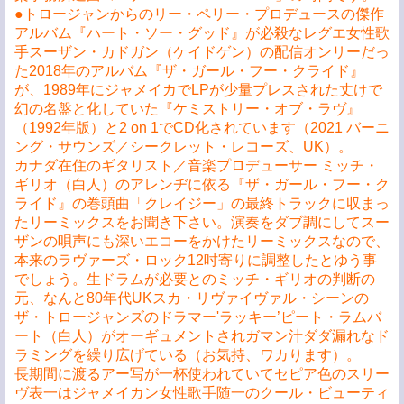
●トロージャンからのリー・ペリー・プロデュースの傑作
アルバム『ハート・ソー・グッド』が必殺なレグエ女性歌
手スーザン・カドガン（ケイドゲン）の配信オンリーだっ
た2018年のアルバム『ザ・ガール・フー・クライド』
が、1989年にジャメイカでLPが少量プレスされた丈けで
幻の名盤と化していた『ケミストリー・オブ・ラヴ』
（1992年版）と2 on 1でCD化されています（2021 バーニ
ング・サウンズ／シークレット・レコーズ、UK）。
カナダ在住のギタリスト／音楽プロデューサー ミッチ・
ギリオ（白人）のアレンヂに依る『ザ・ガール・フー・ク
ライド』の巻頭曲「クレイジー」の最終トラックに収まっ
たリーミックスをお聞き下さい。演奏をダブ調にしてスー
ザンの唄声にも深いエコーをかけたリーミックスなので、
本来のラヴァーズ・ロック12吋寄りに調整したとゆう事
でしょう。生ドラムが必要とのミッチ・ギリオの判断の
元、なんと80年代UKスカ・リヴァイヴァル・シーンの
ザ・トロージャンズのドラマー'ラッキー’ピート・ラムバ
ート（白人）がオーギュメントされガマン汁ダダ漏れなド
ラミングを繰り広げている（お気持、ワカります）。
長期間に渡るアー写が一杯使われていてセピア色のスリー
ヴ表一はジャメイカン女性歌手随一のクール・ビューティ