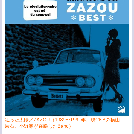
狂った太陽／ZAZOU（1989〜1991年、現CKBの横山、
廣石、小野瀬が在籍したBand）