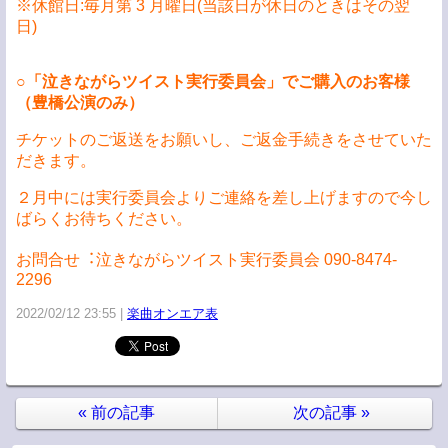
※休館⽇:毎⽉第 3 ⽉曜⽇(当該⽇が休⽇のときはその翌
⽇)
○
「泣きながらツイスト実⾏委員会」でご購⼊のお客様
（豊橋公演のみ）
チケットのご返送をお願いし、ご返⾦⼿続きをさせていた
だきます。
２⽉中には実⾏委員会よりご連絡を差し上げますので今し
ばらくお待ちください。
お問合せ︓泣きながらツイスト実⾏委員会 090-8474-
2296
2022/02/12 23:55
楽曲オンエア表
«
前の記事
次の記事
»