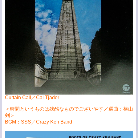
Curtain Call／Cal Tjader
＜時間というものは残酷なものでございやす／選曲：横山
剣＞
BGM：SSS／Crazy Ken Band