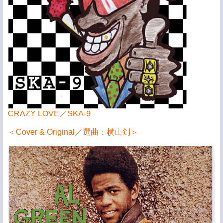
CRAZY LOVE／SKA-9
＜Cover & Original／選曲：横山剣＞