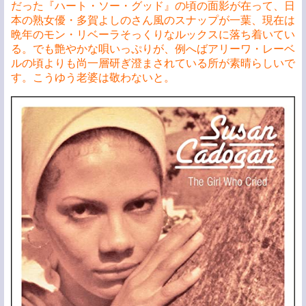
だった『ハート・ソー・グッド』の頃の面影が在って、日
本の熟女優・多賀よしのさん風のスナップが一葉、現在は
晩年のモン・リベーラそっくりなルックスに落ち着いてい
る。でも艶やかな唄いっぷりが、例へばアリーワ・レーベ
ルの頃よりも尚一層研ぎ澄まされている所が素晴らしいで
す。こうゆう老婆は敬わないと。