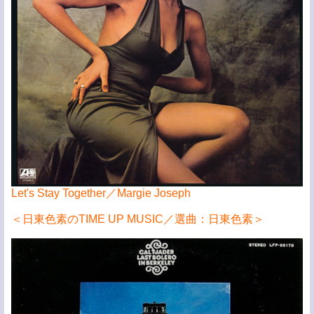
Let's Stay Together／Margie Joseph
＜日東色素のTIME UP MUSIC／選曲：日東色素＞