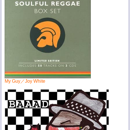
My Guy／Joy White