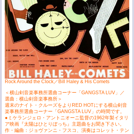
Rock Around the Clock／Bill Haley & His Comets
＜横山剣音楽事務所選曲コーナー「GANGSTA LUV」／
選曲：横山剣音楽事務所＞
週末のナイト・クルーズをよりRED HOTにする横山剣音
楽事務所選曲コーナー「GANGSTA LUV」の時間です。
●ミケランジェロ・アントニオーニ監督の1962年製イタリ
ア映画『太陽はひとりぼっち』主題曲をお聞き下さい。
作・編曲：ジョヴァンニ・フスコ、演奏はコレット・テン