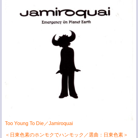
Too Young To Die／Jamiroquai
＜日東色素のホンモクでハンモック／選曲：日東色素＞