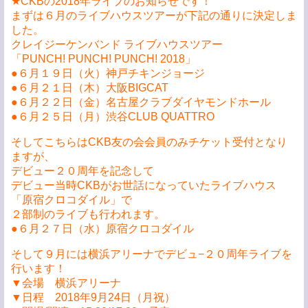
★CKBの2018年ライブのお知らせです！
まずは６月のライブハウスツアーが下記の通りに決定しま
した。
クレイジーケンバンド ライブハウスツアー
「PUNCH! PUNCH! PUNCH! 2018」
●６月１９日（火）神戸チキンジョージ
●６月２１日（木）大阪BIGCAT
●６月２２日（金）名古屋クラブダイヤモンドホール
●６月２５日（月）渋谷CLUB QUATTRO
そしてこちらはCKB友の会会員のみチケット受付となり
ますが、
デビュー２０周年を記念して
デビュー当時CKBがお世話になっていたライブハウス
「原宿クロコダイル」で
２部制のライブも行われます。
●６月２７日（水）原宿クロコダイル
そして９月には横浜アリーナでデビュ−２０周年ライブを
行います！
▼会場 横浜アリーナ
▼日程 2018年9月24日（月祝）