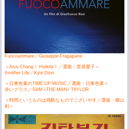
Fuocoammare／Giuseppe Fragapane
＜Aico Chang！ Hoikita！／選曲：菅原愛子＞
Another Life／Kyle Dion
＜日東色素のTIME UP MUSIC／選曲：日東色素＞
赤いグラス／SAM <THE MAN> TAYLOR
＜時間というものは残酷なものでございやす／選曲：横山
剣＞