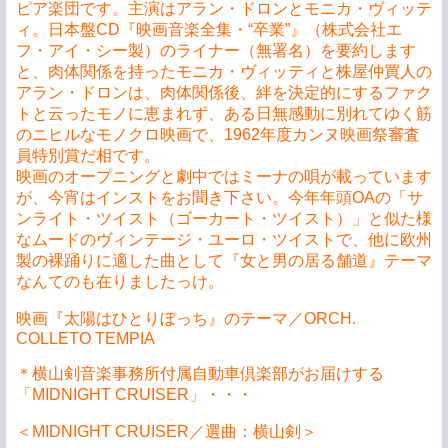
ピア楽団です。主演はアラン・ドロンとモニカ・ヴィッテ
ィ。日本盤CD『映画音楽全集・“卒業”』（株式会社エ
フ・アイ・シー製）のライナー（無署名）を要約します
と、肉体関係を持ったモニカ・ヴィッティと株屋仲買人の
アラン・ドロンは、肉体関係後、絆を決定的にするファク
トと云ったモノに恵まれず、ある日無感動に別れてゆく筋
のニヒルなモノクロ映画で、1962年度カンヌ映画祭審査
員特別賞だ相です。
映画のオープニングと劇中ではミーナの唄が載っています
が、今宵はインストをお聞き下さい。今年年頭OAの「サ
ンライト・ツイスト（ゴーカート・ツイスト）」と似た様
なムードのヴィンテージ・ユーロ・ツイストで、他に欧州
製の裸踊りに適した曲として『女と男の居る舗道』テーマ
なんてのも在りましたっけ。
映画『太陽はひとりぼっち』のテーマ／ORCH.
COLLETO TEMPIA
＊横山剣音楽事務所付属自動車倶楽部がお届けする
「MIDNIGHT CRUISER」・・・
＜MIDNIGHT CRUISER／選曲：横山剣＞