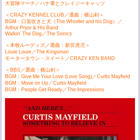
大冒険マーチ／ハナ肇とクレイジーキャッツ
＜CRAZY KENNEL CLUB／選曲：横山剣＞
BGM：口笛吹きと犬（The Whistler and his Dog）／
Arthur Pryor & His Band
Walkin' The Dog／The Sonics
＜本牧ルーディズ／選曲：新宮虎児＞
Louie Louie／The Kingsman
モータータウン・スイート／CRAZY KEN BAND
＜BBS／選曲：横山剣＞
BGM：Give Me Your Love (Love Song)／Curtis Mayfield
BGM：Move on Up／Curtis Mayfield
BGM：People Get Ready／The Impressions