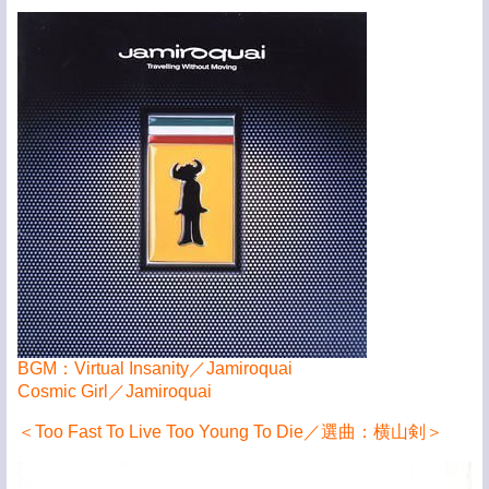
BGM：Virtual Insanity／Jamiroquai
Cosmic Girl／Jamiroquai
＜Too Fast To Live Too Young To Die／選曲：横山剣＞