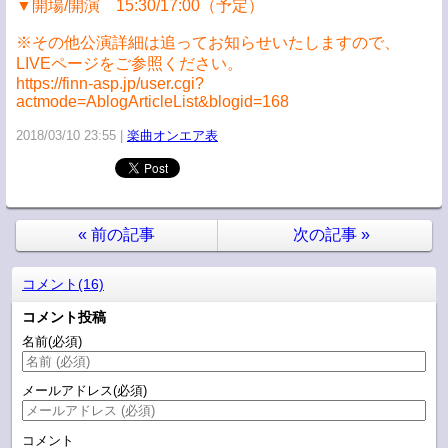
▼開場/開演 15:30/17:00（予定）
※その他公演詳細は追ってお知らせいたしますので、
LIVEページをご参照ください。
https://finn-asp.jp/user.cgi?
actmode=AblogArticleList&blogid=168
2018/03/10 23:55
楽曲オンエア表
«
前の記事
次の記事
»
コメント(16)
コメント投稿
名前
(必須)
メールアドレス
(必須)
コメント