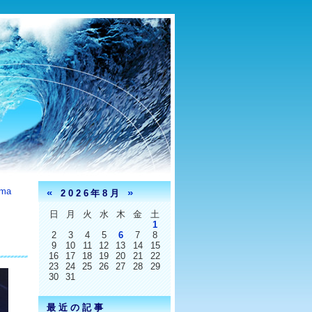
ama
«
»
2026年8月
日
月
火
水
木
金
土
1
2
3
4
5
6
7
8
9
10
11
12
13
14
15
16
17
18
19
20
21
22
23
24
25
26
27
28
29
30
31
最近の記事