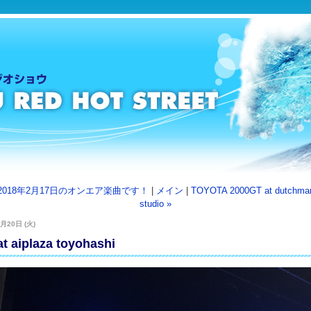
 2018年2月17日のオンエア楽曲です！
|
メイン
|
TOYOTA 2000GT at dutchm
studio »
月20日 (火)
 at aiplaza toyohashi