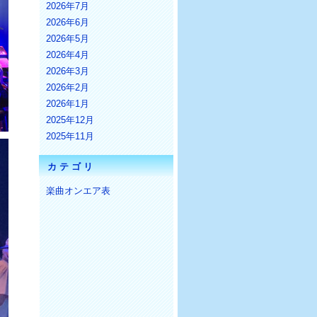
2026年7月
2026年6月
2026年5月
2026年4月
2026年3月
2026年2月
2026年1月
2025年12月
2025年11月
カテゴリ
楽曲オンエア表