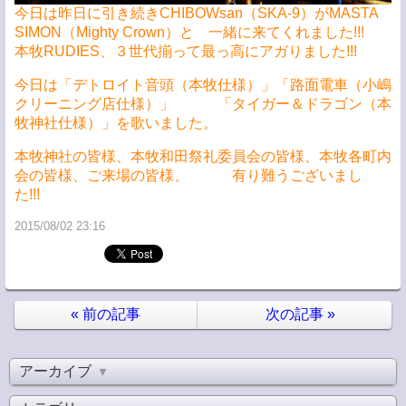
今日は昨日に引き続きCHIBOWsan（SKA-9）がMASTA
SIMON（Mighty Crown）と 一緒に来てくれました!!!
本牧RUDIES、３世代揃って最っ高にアガりました!!!
今日は「デトロイト音頭（本牧仕様）」「路面電車（小嶋
クリーニング店仕様）」 「タイガー＆ドラゴン（本
牧神社仕様）」を歌いました。
本牧神社の皆様、本牧和田祭礼委員会の皆様、本牧各町内
会の皆様、ご来場の皆様、 有り難うございまし
た!!!
2015/08/02 23:16
«
前の記事
次の記事
»
アーカイブ
▼