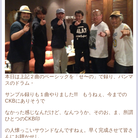
本日は上記２曲のベーシックを「せ〜の」で録り、バンマ
スのドラム・
サンプル録りも１曲やりました!!! もうねぇ、今までの
CKBにありそうで
なかった感じなんだけど、なんつうか、そのお、ま、所謂
ひとつのCKB印
の人懐っこいサウンドなんですねぇ。早く完成させて皆さ
んにお聴かせし