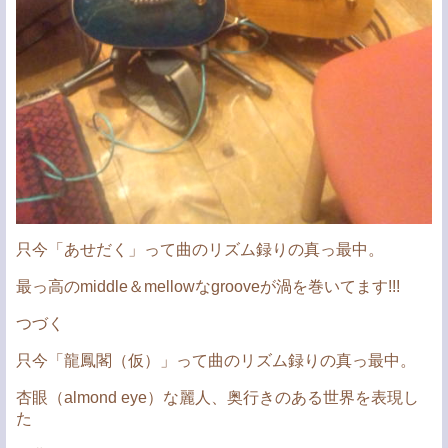
只今「あせだく」って曲のリズム録りの真っ最中。
最っ高のmiddle＆mellowなgrooveが渦を巻いてます!!!
つづく
只今「龍鳳閣（仮）」って曲のリズム録りの真っ最中。
杏眼（almond eye）な麗人、奥行きのある世界を表現し
た