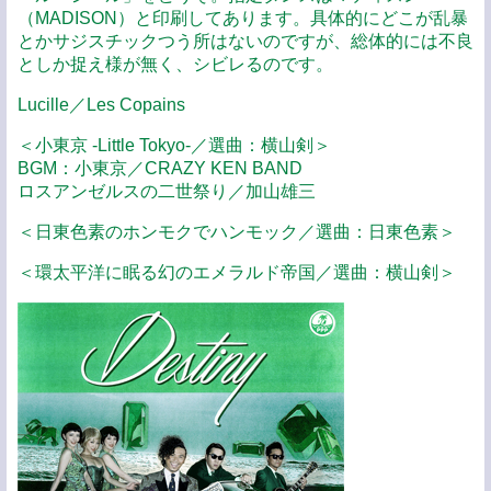
（MADISON）と印刷してあります。具体的にどこが乱暴
とかサジスチックつう所はないのですが、総体的には不良
としか捉え様が無く、シビレるのです。
Lucille／Les Copains
＜小東京 -Little Tokyo-／選曲：横山剣＞
BGM：小東京／CRAZY KEN BAND
ロスアンゼルスの二世祭り／加山雄三
＜日東色素のホンモクでハンモック／選曲：日東色素＞
＜環太平洋に眠る幻のエメラルド帝国／選曲：横山剣＞