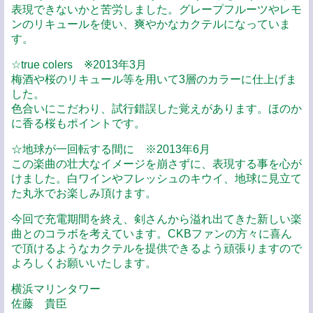
表現できないかと苦労しました。グレープフルーツやレモ
ンのリキュールを使い、爽やかなカクテルになっていま
す。
☆true colers ※2013年3月
梅酒や桜のリキュール等を用いて3層のカラーに仕上げま
した。
色合いにこだわり、試行錯誤した覚えがあります。ほのか
に香る桜もポイントです。
☆地球が一回転する間に ※2013年6月
この楽曲の壮大なイメージを崩さずに、表現する事を心が
けました。白ワインやフレッシュのキウイ、地球に見立て
た丸氷でお楽しみ頂けます。
今回で充電期間を終え、剣さんから溢れ出てきた新しい楽
曲とのコラボを考えています。CKBファンの方々に喜ん
で頂けるようなカクテルを提供できるよう頑張りますので
よろしくお願いいたします。
横浜マリンタワー
佐藤 貴臣