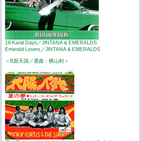
18 Karat Days／JINTANA & EMERALDS
Emerald Lovers／JINTANA & EMERALDS
＜B面天国／選曲：横山剣＞