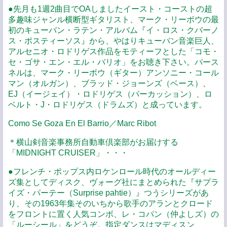
●先月も1週2曲目でOAしましたイースト・コーストの超
多趣味ジャンル横断型ギタリスト、マーク・リーボウの最
初のキューバン・ラテン・アルバム『イ・ロス・クバーノ
ス・ポスティーソス』から、やはりキューバン音楽巨人、
アルセニオ・ロドリゲス作品をモティーフとした「コモ・
セ・ゴサ・エン・エル・バリオ」をお聴き下さい。パース
ネルは、マーク・リーボウ（ギター）アンソニー・コール
マン（オルガン）、ブラッド・ジョーンズ（ベース）、
EJ（イージェイ）・ロドリゲス（パーカッション）、ロ
ベルト・J・ロドリゲス（ドラムズ）と成っています。
Como Se Goza En El Barrio／Marc Ribot
＊横山剣音楽事務所自動車倶楽部がお届けする
「MIDNIGHT CRUISER」・・・
●フレンチ・ポップス内ロケンロール時代のオールディー
ズ集としてディスク、ヴォーグ社にまとめられた『サプラ
イズ・パーテー（Surprise pahtie）』つうシリーズがあ
り、その1963年集そのいちから歌手のアランとクロード
をフロントに置く人気コンボ、レ・コパン（仲よしズ）の
「ルーシール」をどうぞ。指定ダンスはマディスン