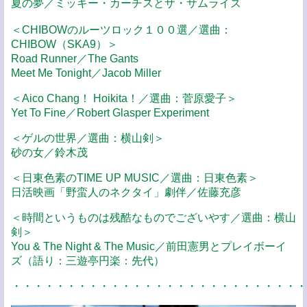
夏の夢／ミッキー・カーチスとザ・サムライズ
＜CHIBOWのルーツロック１００選／選曲：
CHIBOW（SKA9）＞
Road Runner／The Gants
Meet Me Tonight／Jacob Miller
＜Aico Chang！ Hoikita！／選曲：菅原愛子＞
Yet To Fine／Robert Glasper Experiment
＜ゲルの世界／選曲：横山剣＞
砂の女／鈴木茂
＜日東色素のTIME UP MUSIC／選曲：日東色素＞
日活映画「野蛮人のネクタイ」劇伴／佐藤充彦
＜時間というものは残酷なものでございやす／選曲：横山
剣＞
You & The Night & The Music／前田憲男とプレイボーイ
ズ（語り：三遊亭円楽：先代）
・・・・・・・・・・・・・・・・・・・・・・・・・・・