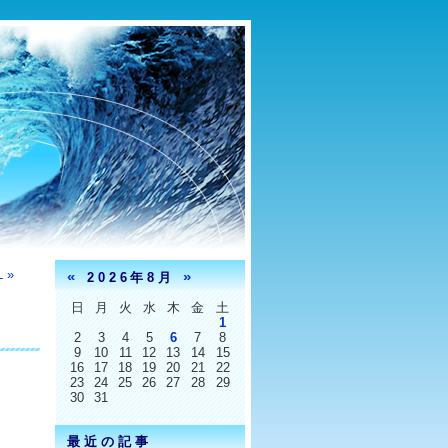
 »
«
»
2026年8月
日
月
火
水
木
金
土
1
2
3
4
5
6
7
8
9
10
11
12
13
14
15
16
17
18
19
20
21
22
23
24
25
26
27
28
29
30
31
最近の記事