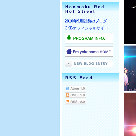
Honmoku Red
Hot Street
2010年9月以前のブログ
CKBオフィシャルサイト
RSS Feed