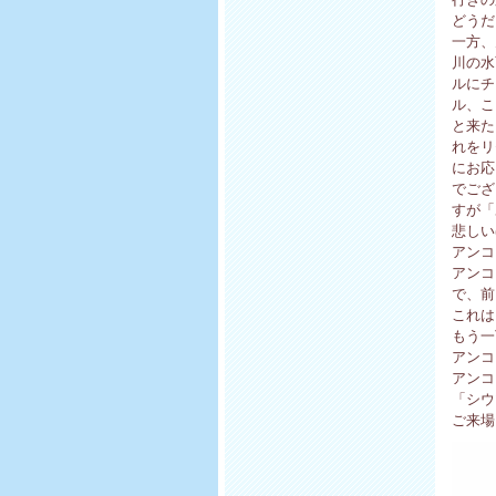
どうだ
一方、
川の水
ルにチ
ル、こ
と来た
れをリ
にお応
でござ
すが「
悲しい
アンコ
アンコ
で、前
これは
もう一
アンコ
アンコ
「シウ
ご来場