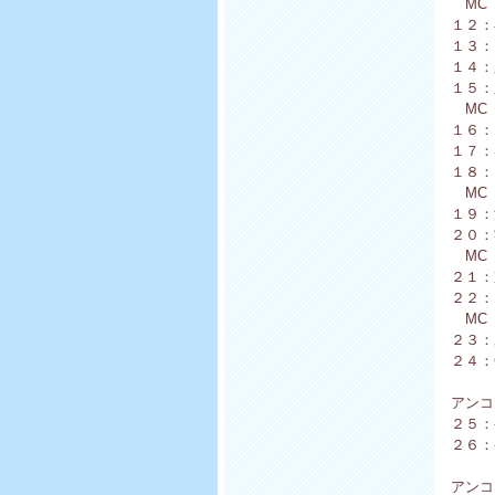
MC
１２：
１３：B
１４：
１５：
MC
１６：L
１７：
１８：M
MC
１９：
２０：
MC
２１：
２２：
MC
２３：
２４：
アンコ
２５：
２６：
アンコ