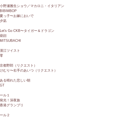
小野瀬雅生ショウ／マカロニ・イタリアン
IBIMBOP
夏っ子〜お嫁においで
夕凪
et's Go CKB〜タイガー＆ドラゴン
昼顔
ITSUBACHI
漢江ツイスト
零
京都野郎（リクエスト）
けむり〜右手のあいつ（リクエスト）
ある晴れた悲しい朝
GT
ール１
発光！深夜族
香港グランプリ
ール２