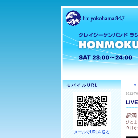
«
モバイルURL
2012年6
LIVE
超満員
ひとま
９月か
メールでURLを送る