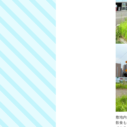
敷地内
飲食も