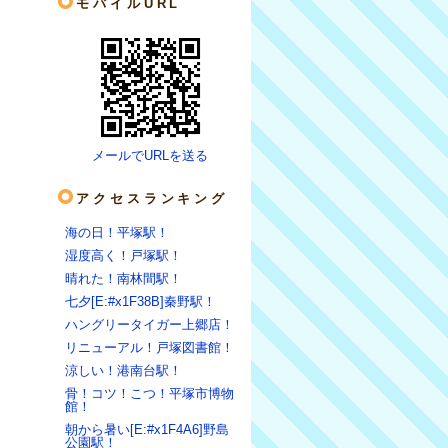
モバイルURL
メールでURLを送る
アクセスランキング
海の日！平塚駅！
湿度高く！戸塚駅！
晴れた！南林間駅！
七夕[E:#x1F38B]秦野駅！
ハングリータイガー上郷店！
リニューアル！戸塚図書館！
涼しい！港南台駅！
骨！コツ！こつ！平塚市博物
館！
朝から暑い[E:#x1F4A6]野島
公園駅！