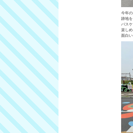
今年の
跡地を
バスケ
楽しめ
面白い