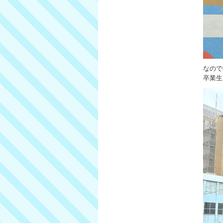
なので
卒業生