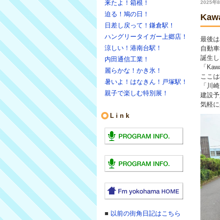
来たよ！箱根！
2025年8
迫る！鳩の日！
Kaw
日差し戻って！鎌倉駅！
ハングリータイガー上郷店！
最後は
涼しい！港南台駅！
自動車
誕生し
内田通信工業！
「Kaw
麗らかな！かき氷！
ここは
暑いよ！はなきん！戸塚駅！
「川崎
親子で楽しむ特別展！
建設予
気軽に
Link
■
以前の街角日記はこちら