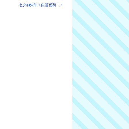
七夕御朱印！白笹稲荷！！