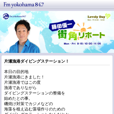
片瀬漁港ダイビングステーション！
本日の目的地
片瀬漁港にきました！
片瀬漁港ではこの度
漁港でありながら
ダイビングステーションの整備を
始めたとの事。
磯焼け対策でカジメなどの
海藻を植え込む藻場作りのための