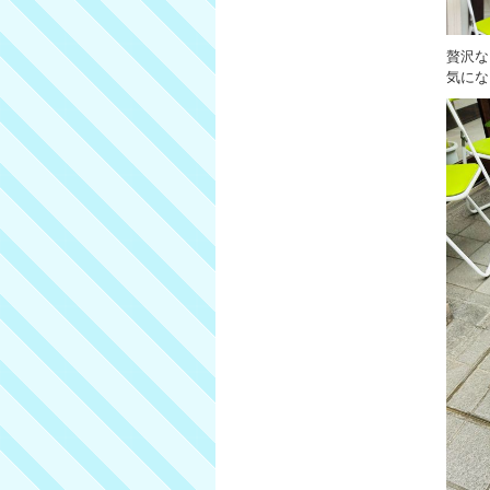
贅沢な
気にな