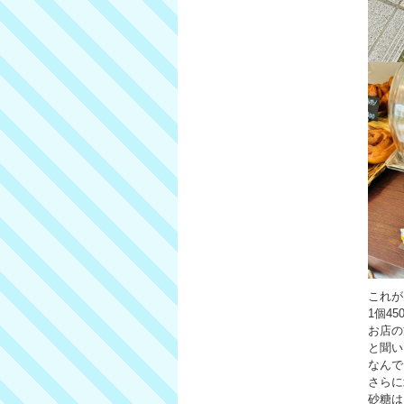
これが
1個4
お店の
と聞い
なんで
さらに
砂糖は