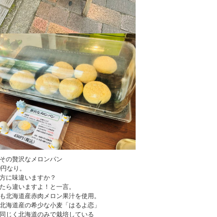
その贅沢なメロンパン
50円なり。
方に味違いますか？
たら違いますよ！と一言。
も北海道産赤肉メロン果汁を使用。
北海道産の希少な小麦「はるよ恋」
同じく北海道のみで栽培している