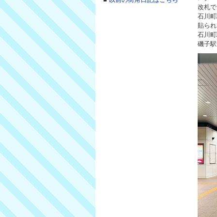
改札で
石川町
貼られ
石川町
磯子駅