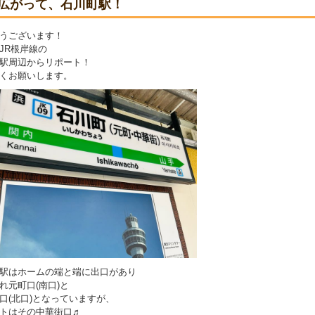
広がって、石川町駅！
うございます！
JR根岸線の
駅周辺からリポート！
くお願いします。
駅はホームの端と端に出口があり
れ元町口(南口)と
口(北口)となっていますが、
トはその中華街口♬