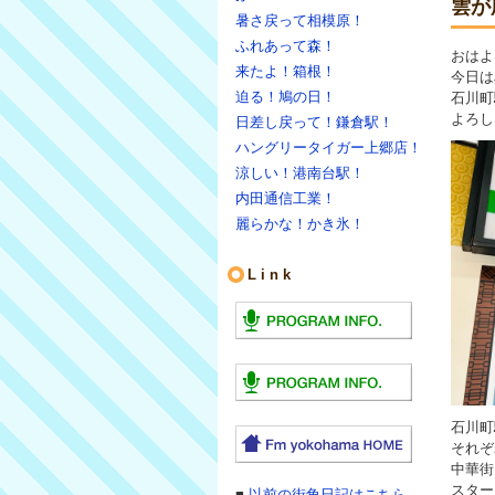
雲が
暑さ戻って相模原！
ふれあって森！
おはよ
来たよ！箱根！
今日は
迫る！鳩の日！
石川町
よろし
日差し戻って！鎌倉駅！
ハングリータイガー上郷店！
涼しい！港南台駅！
内田通信工業！
麗らかな！かき氷！
Link
石川町
それぞ
中華街
スター
■
以前の街角日記はこちら