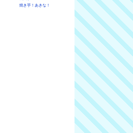
焼き芋！あきな！