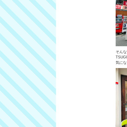
そんな
TSU
気にな