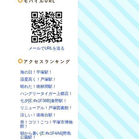
モバイルURL
メールでURLを送る
アクセスランキング
海の日！平塚駅！
湿度高く！戸塚駅！
晴れた！南林間駅！
ハングリータイガー上郷店！
七夕[E:#x1F38B]秦野駅！
リニューアル！戸塚図書館！
涼しい！港南台駅！
骨！コツ！こつ！平塚市博物
館！
朝から暑い[E:#x1F4A6]野島
公園駅！