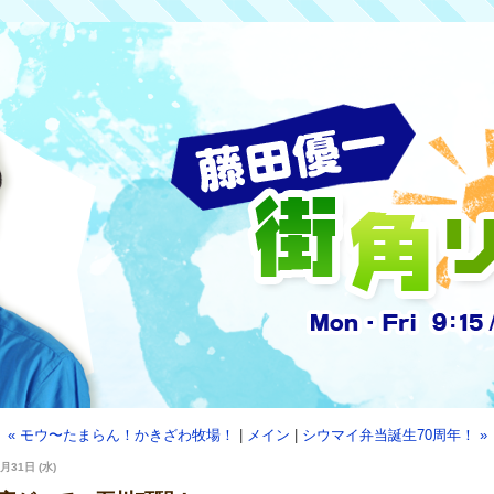
« モウ〜たまらん！かきざわ牧場！
|
メイン
|
シウマイ弁当誕生70周年！ »
月31日 (水)