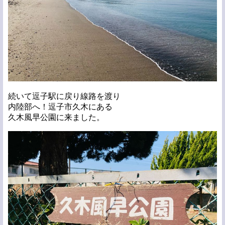
続いて逗子駅に戻り線路を渡り
内陸部へ！逗子市久木にある
久木風早公園に来ました。