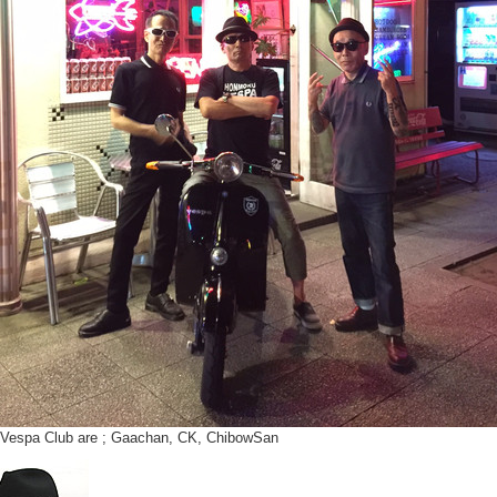
 Vespa Club are ; Gaachan, CK, ChibowSan