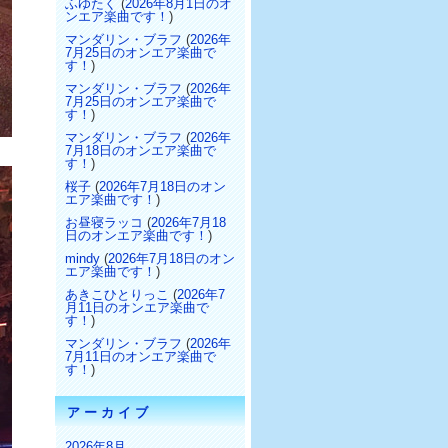
ふゆたく
(
2026年8月1日のオ
ンエア楽曲です！
)
マンダリン・ブラフ
(
2026年
7月25日のオンエア楽曲で
す！
)
マンダリン・ブラフ
(
2026年
7月25日のオンエア楽曲で
す！
)
マンダリン・ブラフ
(
2026年
7月18日のオンエア楽曲で
す！
)
桜子
(
2026年7月18日のオン
エア楽曲です！
)
お昼寝ラッコ
(
2026年7月18
日のオンエア楽曲です！
)
mindy
(
2026年7月18日のオン
エア楽曲です！
)
あきこひとりっこ
(
2026年7
月11日のオンエア楽曲で
す！
)
マンダリン・ブラフ
(
2026年
7月11日のオンエア楽曲で
す！
)
アーカイブ
2026年8月