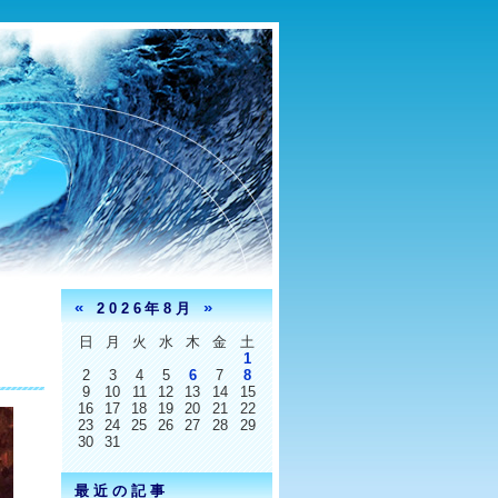
«
»
2026年8月
日
月
火
水
木
金
土
1
2
3
4
5
6
7
8
9
10
11
12
13
14
15
16
17
18
19
20
21
22
23
24
25
26
27
28
29
30
31
最近の記事