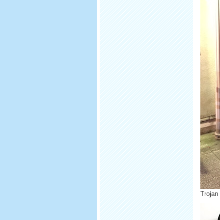
Trojan