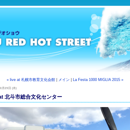
« live at 札幌市教育文化会館
|
メイン
|
La Festa 1000 MIGLIA 2015 »
0月29日 (木)
ve at 北斗市総合文化センター