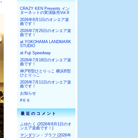
い
CRAZY KEN Presents イン
ターネットの実演販売Vol.9
2026年8月1日のオンエア楽
曲です！
2026年7月25日のオンエア楽
曲です！
at YOKOHAMA LANDMARK
STUDIO
at Fuji Speedway
2026年7月18日のオンエア楽
曲です！
神戸B型ひとりっこ 横浜B型
ひとりっこ
2026年7月11日のオンエア楽
曲です！
お知らせ
#６６
最近のコメント
ふゆたく
(
2026年8月1日のオ
ンエア楽曲です！
)
マンダリン・ブラフ
(
2026年