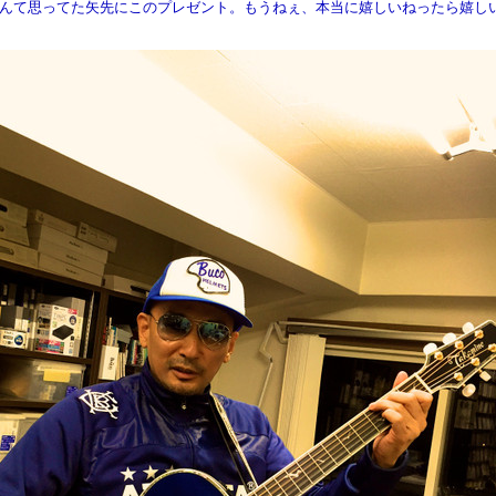
んて思ってた矢先にこのプレゼント。もうねぇ、本当に嬉しいねったら嬉し