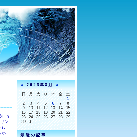
«
»
2026年8月
日
月
火
水
木
金
土
1
2
3
4
5
6
7
8
9
10
11
12
13
14
15
16
17
18
19
20
21
22
いう曲を
23
24
25
26
27
28
29
・サン
30
31
かも、
うか
最近の記事