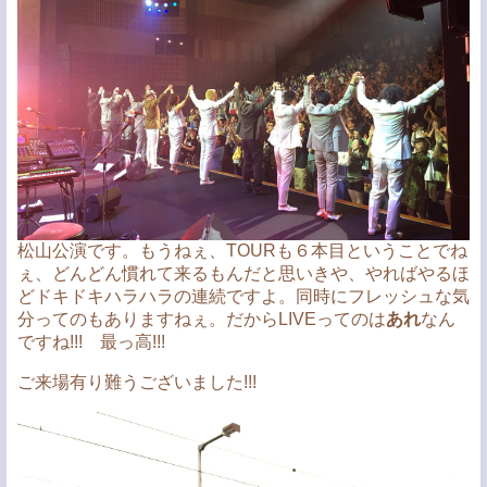
松山公演です。もうねぇ、TOURも６本目ということでね
ぇ、どんどん慣れて来るもんだと思いきや、やればやるほ
どドキドキハラハラの連続ですよ。同時にフレッシュな気
分ってのもありますねぇ。だからLIVEってのは
あれ
なん
ですね!!! 最っ高!!!
ご来場有り難うございました!!!