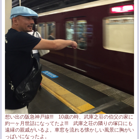
想い出の阪急神戸線!!! 10歳の時、武庫之荘の伯父の家に
約一ヶ月世話になってたよ!!! 武庫之荘の隣りの塚口にも
遠縁の親戚がいるよ。車窓を流れる懐かしい風景に胸がい
っぱいになったよ。