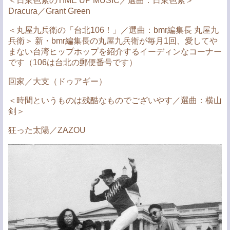
＜日東色素のTIME UP MUSIC／選曲：日東色素＞
Dracura／Grant Green
＜丸屋九兵衛の「台北106！」／選曲：bmr編集長 丸屋九
兵衛＞ 新・bmr編集長の丸屋九兵衛が毎月1回、愛してや
まない台湾ヒップホップを紹介するイーディンなコーナー
です（106は台北の郵便番号です）
回家／大支（ドゥアギー）
＜時間というものは残酷なものでございやす／選曲：横山
剣＞
狂った太陽／ZAZOU