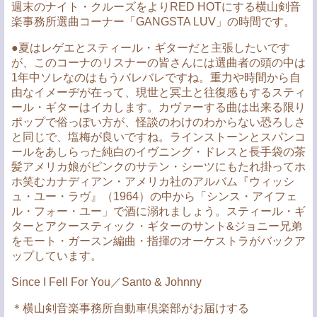
週末のナイト・クルーズをよりRED HOTにする横山剣音
楽事務所選曲コーナー「GANGSTA LUV」の時間です。
●夏はレゲエとスティール・ギターだと主張したいです
が、このコーナのリスナーの皆さんには選曲者の頭の中は
1年中ソレなのはもうバレバレですね。重力や時間から自
由なイメーヂが在って、現世と冥土と往復感もするスティ
ール・ギターはイカします。カヴァーする曲は出来る限り
ポップで俗っぽい方が、怪談のわけのわからない恐ろしさ
と同じで、塩梅が良いですね。ラインストーンとスパンコ
ールをあしらった純白のイヴニング・ドレスと長手袋の茶
髪アメリカ娘がピンクのサテン・シーツにもたれ掛ってホ
ホ笑むカナディアン・アメリカ社のアルバム『ウィッシ
ュ・ユー・ラヴ』（1964）の中から「シンス・アイフェ
ル・フォー・ユー」で酒に溺れましょう。スティール・ギ
ターとアクースティック・ギターのサント&ジョニー兄弟
をモート・ガースン編曲・指揮のオーケストラがバックア
ップしています。
Since I Fell For You／Santo & Johnny
＊横山剣音楽事務所自動車倶楽部がお届けする