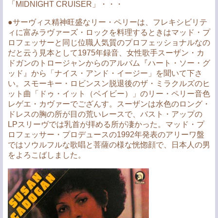
「MIDNIGHT CRUISER」・・・
●サーヴィス精神旺盛なリー・ペリーは、フレキシビリテ
ィに富みラヴァーズ・ロックを料理するときはマッド・プ
ロフェッサーと同じ位職人気質のプロフェッショナルなの
だと云う見本として1975年録音、女性歌手スーザン・カ
ドガンのトロージャンからのアルバム『ハート・ソー・グ
ッド』から「ナイス・アンド・イージー」を聞いて下さ
い。スモーキー・ロビンスン脱退後のザ・ミラクルズのヒ
ット曲「ドゥ・イット（ベイビー）」のリー・ペリー音色
レゲエ・カヴァーでござんす。スーザンは水色のロング・
ドレスの胸の所が目の荒いレースで、バスト・アップの
LPスリーヴでは乳首が拝める所が凄かった。マッド・プ
ロフェッサー・プロデュースの1992年発表のアリーワ盤
ではソウルフルな歌唱と菩薩の様な恍惚顔で、日本人の男
をよろこばしました。