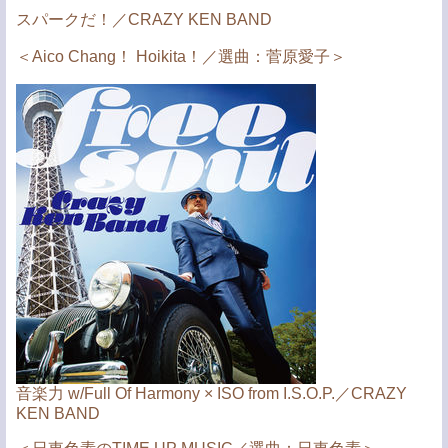
スパークだ！／CRAZY KEN BAND
＜Aico Chang！ Hoikita！／選曲：菅原愛子＞
音楽力 w/Full Of Harmony × ISO from I.S.O.P.／CRAZY
KEN BAND