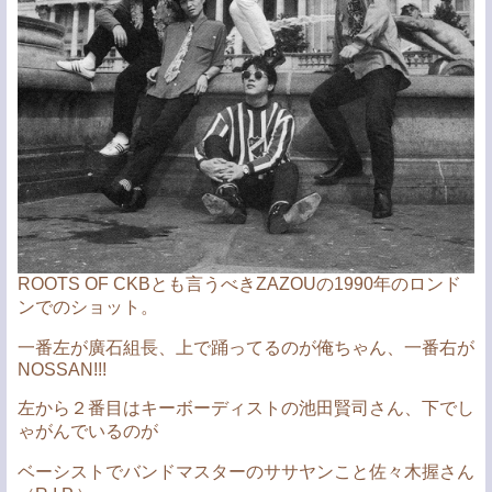
ROOTS OF CKBとも言うべきZAZOUの1990年のロンド
ンでのショット。
一番左が廣石組長、上で踊ってるのが俺ちゃん、一番右が
NOSSAN!!!
左から２番目はキーボーディストの池田賢司さん、下でし
ゃがんでいるのが
ベーシストでバンドマスターのササヤンこと佐々木握さん