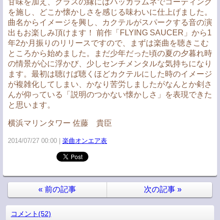
甘味を加え、グラスの縁にはハッカラムネでコーティング
を施し、どこか懐かしさを感じる味わいに仕上げました。
曲名からイメージを興し、カクテルがスパークする音の演
出もお楽しみ頂けます！ 前作「FLYING SAUCER」から1
年2か月振りのリリースですので、まずは楽曲を聴きこむ
ところから始めました。まだ少年だった頃の夏の夕暮れ時
の情景が心に浮かび、少しセンチメンタルな気持ちになり
ます。最初は聴けば聴くほどカクテルにした時のイメージ
が複雑化してしまい、かなり苦労しましたがなんとか剣さ
んが仰っている「説明のつかない懐かしさ」を表現できた
と思います。
横浜マリンタワー 佐藤 貴臣
2014/07/27 00:00
楽曲オンエア表
«
前の記事
次の記事
»
コメント(52)