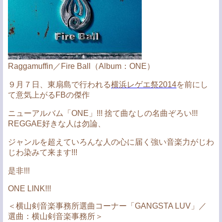
Raggamuffin／Fire Ball（Album：ONE）
９月７日、東扇島で行われる
横浜レゲエ祭2014
を前にし
て意気上がるFBの傑作
ニューアルバム「ONE」!!! 捨て曲なしの名曲ぞろい!!!
REGGAE好きな人は勿論、
ジャンルを超えていろんな人の心に届く強い音楽力がじわ
じわ染みて来ます!!!
是非!!!
ONE LINK!!!
＜横山剣音楽事務所選曲コーナー「GANGSTA LUV」／
選曲：横山剣音楽事務所＞