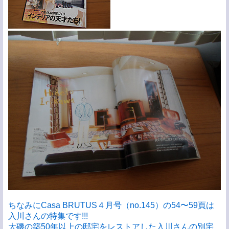
ちなみにCasa BRUTUS４月号（no.145）の54〜59頁は
入川さんの特集です!!!
大磯の築50年以上の邸宅をレストアした入川さんの別宅