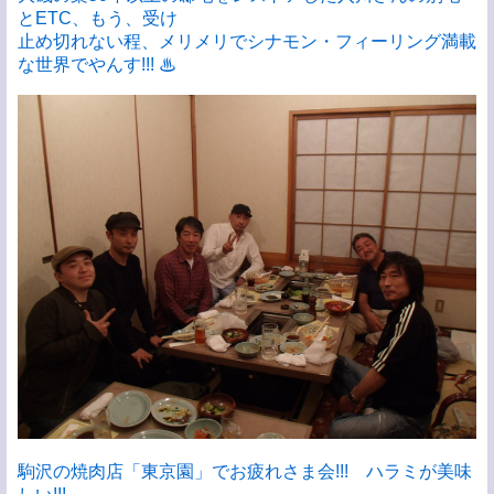
とETC、もう、受け
止め切れない程、メリメリでシナモン・フィーリング満載
な世界でやんす!!! ♨
駒沢の焼肉店「東京園」でお疲れさま会!!! ハラミが美味