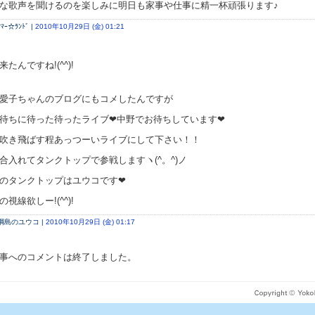
な歌声を聞けるのを楽しみに明日も家事や仕事に精一杯頑張ります♪
ﾏｰ☆ﾗﾝﾄﾞ |
2010年10月29日 (金) 01:21
たんですね!(^^)!
愛子ちゃんのブログにもコメしたんですが
待ちに待った待ったライブ❤中野でお待ちしています❤
吹き飛ばす程あっつーいライブにして下さい！！
合入れてタンクトップで参戦しますヽ(^。^)ノ
のタンクトップはユウコです❤
視線欲しー!(^^)!
綱島のユウコ |
2010年10月29日 (金) 01:17
事へのコメントは終了しました。