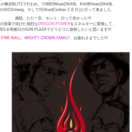
が横浜BLITZで行われ、CHIBOWsan(SKA9)、KUUBOsan(SKA9)、
AICOchang、そしてISOkun(Contrax C.E.O.)と行って来ました。
。ただ一言、ホント、行って良かった!!!
現場で浴びた強烈な
DRAGON POWER
をエネルギーに変換して、
明後日のSUN PLAZAでビリビリに放射したいと思います!!!
E BALL
、
MIGHTY CROWN FAMILY
、お疲れさまでした!!!