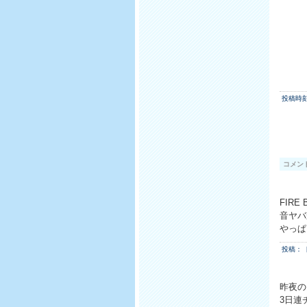
投稿時刻 
コメン
FIR
音ヤバ
やっぱ
投稿： 
昨夜の
3日連