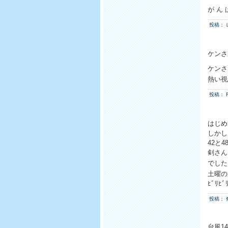
が ん 
投稿： 
ケンさ
ケンさ
熱い視
投稿： Ri
はじめ
しかし
42と
剣さん
でした
土曜の
ﾋﾞﾘ
投稿： ﾀﾛ
台風1