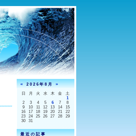
«
»
2026年8月
日
月
火
水
木
金
土
1
2
3
4
5
6
7
8
9
10
11
12
13
14
15
16
17
18
19
20
21
22
23
24
25
26
27
28
29
30
31
最近の記事