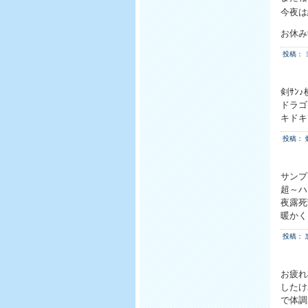
今夜は
お休み
投稿： 
剣ｻ
ドラゴ
キドキで
投稿： 
サンプ
超～ハ
夜露死
暖かく
投稿： 
お疲れ
したけ
で体調