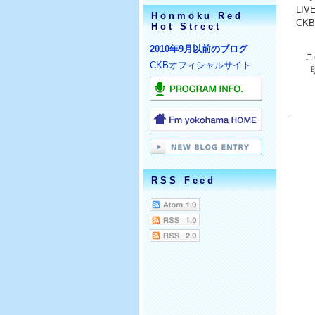
LIVE
Honmoku Red
CKBの
Hot Street
感想
2010年9月以前のブログ
この
CKBオフィシャルサイト
明日＆
FIR
RSS Feed