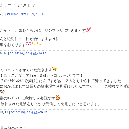
ば っ て く だ さ い ☆
レナ |
2010年10月29日 (金) 16:18
んから 元気をもらいに サンプラザに行きま～す
んと絶対に・・目が合いますように
線をおくります
e ko |
2010年10月29日 (金) 10:39
てコメントさせていただきます
！言うことなしでFire Ballカッコよかったです！
48？のｵﾔｼﾞｺﾝﾋﾞで参戦したんですがぁ、２人ともやられて帰ってきました。
におかれましては帰りの駐車場でお見受けしたんですが・・・ご挨拶できず
嵐のｻﾝﾌﾟﾗｻﾞは家族３人参戦です
ﾋﾞﾘ放射された電波をしっかり受信して充電したいと思います。
ｶﾅ22 |
2010年10月29日 (金) 09:45
4号も何のその！