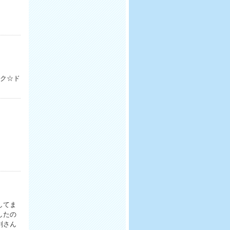
!!
ワク☆ド
してま
したの
剣さん