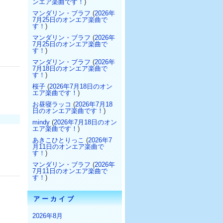
ンエア楽曲です！
)
マンダリン・ブラフ
(
2026年
7月25日のオンエア楽曲で
す！
)
マンダリン・ブラフ
(
2026年
7月25日のオンエア楽曲で
す！
)
マンダリン・ブラフ
(
2026年
7月18日のオンエア楽曲で
す！
)
桜子
(
2026年7月18日のオン
エア楽曲です！
)
お昼寝ラッコ
(
2026年7月18
日のオンエア楽曲です！
)
mindy
(
2026年7月18日のオン
エア楽曲です！
)
あきこひとりっこ
(
2026年7
月11日のオンエア楽曲で
す！
)
マンダリン・ブラフ
(
2026年
7月11日のオンエア楽曲で
す！
)
アーカイブ
2026年8月