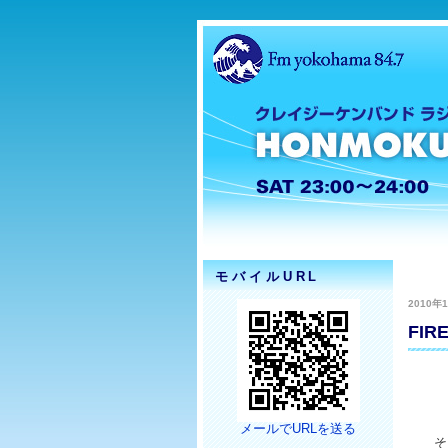
モバイルURL
2010年1
FIR
F
FI
CK
メールでURLを送る
そし