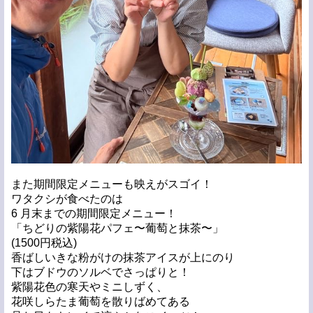
また期間限定メニューも映えがスゴイ！
ワタクシが食べたのは
6 月末までの期間限定メニュー！
「ちどりの紫陽花パフェ〜葡萄と抹茶〜」
(1500円税込)
香ばしいきな粉がけの抹茶アイスが上にのり
下はブドウのソルベでさっぱりと！
紫陽花色の寒天やミニしずく、
花咲しらたま葡萄を散りばめてある