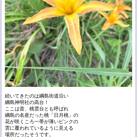
続いてきたのは綱島街道沿い
綱島神明社の高台！
ここは昔、桃雲台とも呼ばれ
綱島の名産だった桃「日月桃」の
花が咲くころ一帯が薄いピンクの
雲に覆われているように見える
場所だったそうです。