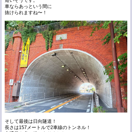
短いそうです。
車ならあっという間に
抜けられますね〜！
そして最後は日向隧道！
長さは157メートルで2車線のトンネル！