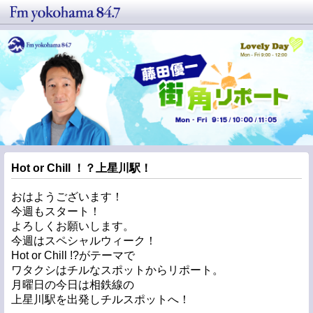
Hot or Chill ！？上星川駅！
おはようございます！
今週もスタート！
よろしくお願いします。
今週はスペシャルウィーク！
Hot or Chill !?がテーマで
ワタクシはチルなスポットからリポート。
月曜日の今日は相鉄線の
上星川駅を出発しチルスポットへ！