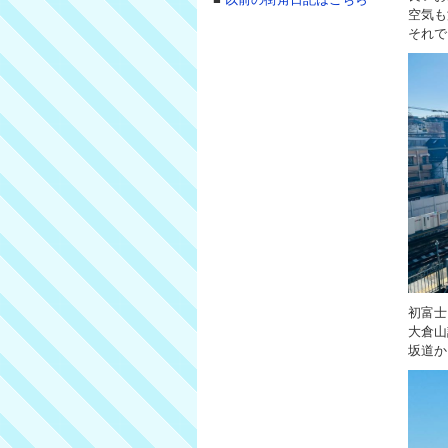
空気も
それで
初富士
大倉山
坂道か