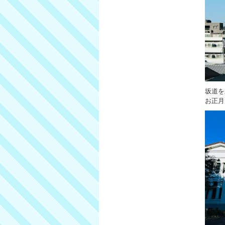
坂道を
お正月