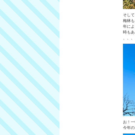
そして
梅林も
年によ
時もあ
、、、
お！一
今年の