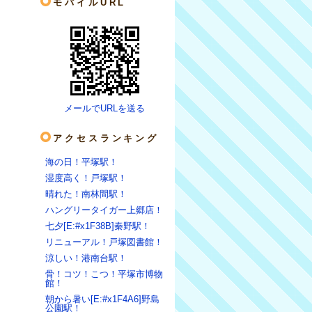
モバイルURL
メールでURLを送る
アクセスランキング
海の日！平塚駅！
湿度高く！戸塚駅！
晴れた！南林間駅！
ハングリータイガー上郷店！
七夕[E:#x1F38B]秦野駅！
リニューアル！戸塚図書館！
涼しい！港南台駅！
骨！コツ！こつ！平塚市博物
館！
朝から暑い[E:#x1F4A6]野島
公園駅！