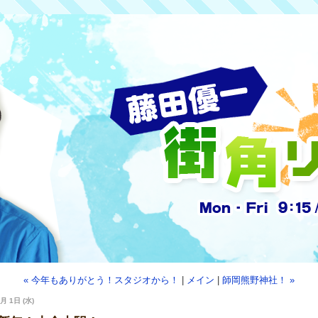
« 今年もありがとう！スタジオから！
|
メイン
|
師岡熊野神社！ »
月 1日 (水)