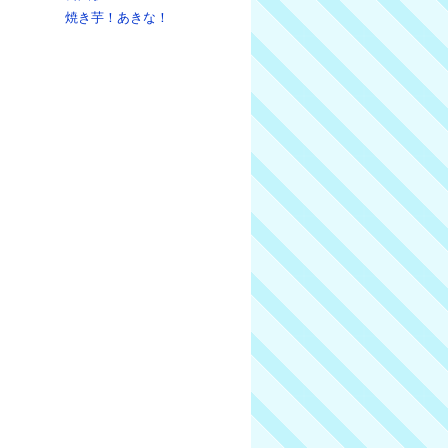
焼き芋！あきな！