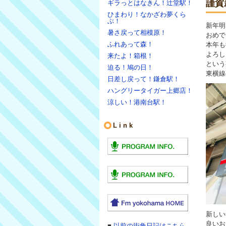
謹賀
ギラっとはなきん！辻堂駅！
ひまわり！なかざわ夢くら
ぶ！
新年明
暑さ戻って相模原！
おめで
ふれあって森！
本年も
よろし
来たよ！箱根！
という
迫る！鳩の日！
東横線
日差し戻って！鎌倉駅！
ハングリータイガー上郷店！
涼しい！港南台駅！
Link
新しい
良いお
■
以前の街角日記はこちら