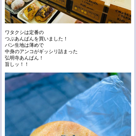
ワタクシは定番の
つぶあんぱんを買いました！
パン生地は薄めで
中身のアンコがギッシリ詰まった
弘明寺あんぱん！
旨しッ！！