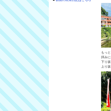
もっと
拝みに
下り坂
上り坂