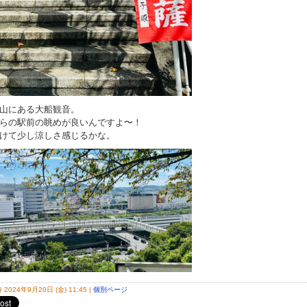
山にある大船観音。
らの駅前の眺めが良いんですよ〜！
けて少し涼しさ感じるかな。
2024年9月20日 (金) 11:45
|
個別ページ