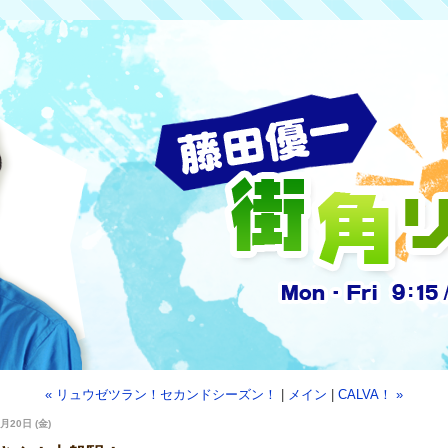
« リュウゼツラン！セカンドシーズン！
|
メイン
|
CALVA！ »
月20日 (金)