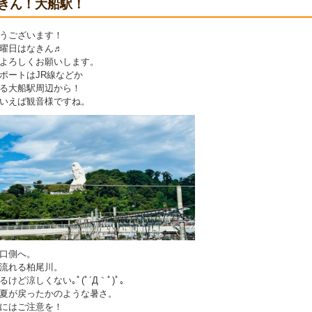
きん！大船駅！
うございます！
曜日はなきん♬
よろしくお願いします。
ポートはJR線などか
る大船駅周辺から！
いえば観音様ですね。
口側へ。
流れる柏尾川。
けど涼しくない｡ﾟ(ﾟ´Д｀ﾟ)ﾟ｡
夏が戻ったかのような暑さ。
にはご注意を！