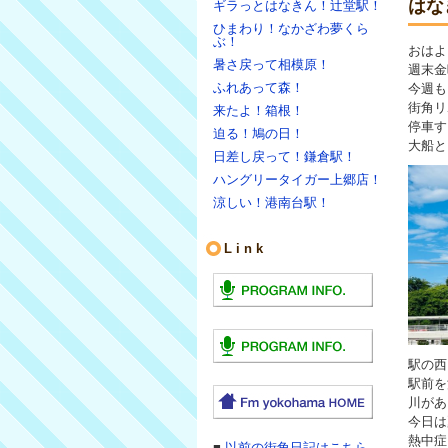
はな
ギラっとはなきん！辻堂駅！
ひまわり！なかざわ夢くら
ぶ！
おはよ
暑さ戻って相模原！
週末金
ふれあって森！
今週も
街角リ
来たよ！箱根！
停車す
迫る！鳩の日！
大船と
日差し戻って！鎌倉駅！
ハングリータイガー上郷店！
涼しい！港南台駅！
Link
駅の西
駅前を
川がある
今日は
熱中症
■
以前の街角日記はこちら