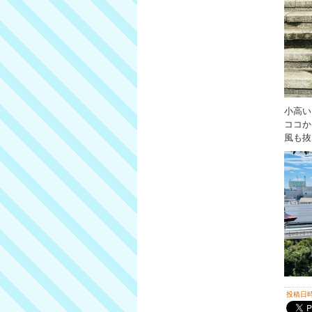
小高い
ココか
風も抜
投稿日時 