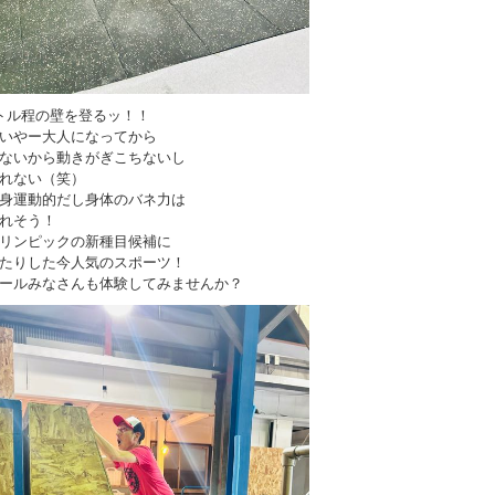
トル程の壁を登るッ！！
いやー大人になってから
ないから動きがぎこちないし
れない（笑）
身運動的だし身体のバネ力は
れそう！
リンピックの新種目候補に
たりした今人気のスポーツ！
ールみなさんも体験してみませんか？