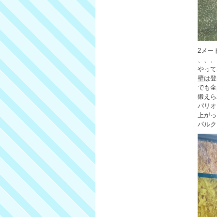
2メー
、、、
やって
壁は登
でも全
鍛えら
パリオ
上がっ
パルク