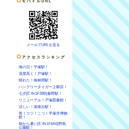
モバイルURL
メールでURLを送る
アクセスランキング
海の日！平塚駅！
湿度高く！戸塚駅！
晴れた！南林間駅！
ハングリータイガー上郷店！
七夕[E:#x1F38B]秦野駅！
リニューアル！戸塚図書館！
涼しい！港南台駅！
骨！コツ！こつ！平塚市博物
館！
朝から暑い[E:#x1F4A6]野島
公園駅！