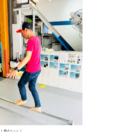
！危ないッ！