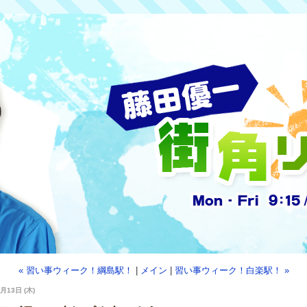
« 習い事ウィーク！綱島駅！
|
メイン
|
習い事ウィーク！白楽駅！ »
月13日 (木)