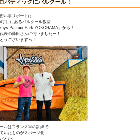
ロバティックにパルクール！
習い事リポートは
4丁目にあるパルクール教室
keys Parkour Park YOKOHAMA」から！
代表の藤田さんに伺いましたー！
とうございますっ！
ールはフランス軍の訓練で
ていたものがスポーツ化
だとか。