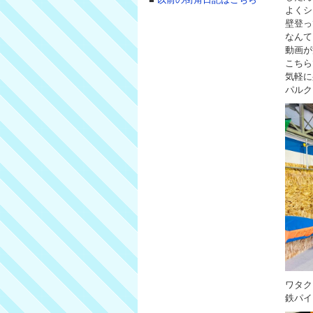
よくシ
壁登っ
なんて
動画が
こちら
気軽に
パルク
ワタク
鉄パイ