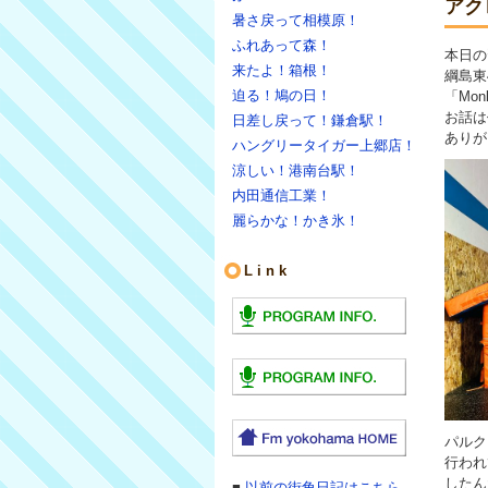
アク
暑さ戻って相模原！
ふれあって森！
本日の
来たよ！箱根！
綱島東
迫る！鳩の日！
「Mon
お話は
日差し戻って！鎌倉駅！
ありが
ハングリータイガー上郷店！
涼しい！港南台駅！
内田通信工業！
麗らかな！かき氷！
Link
パルク
行われ
したん
■
以前の街角日記はこちら