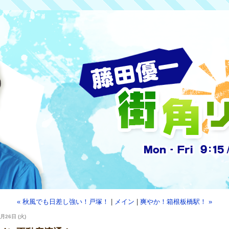
« 秋風でも日差し強い！戸塚！
|
メイン
|
爽やか！箱根板橋駅！ »
月26日 (火)