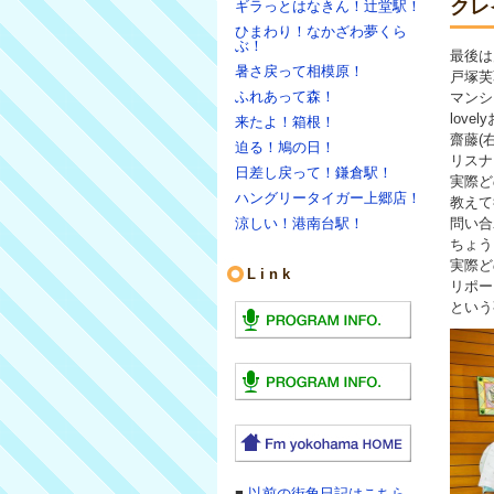
クレ
ギラっとはなきん！辻堂駅！
ひまわり！なかざわ夢くら
ぶ！
最後は
暑さ戻って相模原！
戸塚芙
ふれあって森！
マンシ
lov
来たよ！箱根！
齋藤(
迫る！鳩の日！
リスナ
日差し戻って！鎌倉駅！
実際ど
ハングリータイガー上郷店！
教えて
涼しい！港南台駅！
問い合
ちょう
実際ど
Link
リポー
という
■
以前の街角日記はこちら