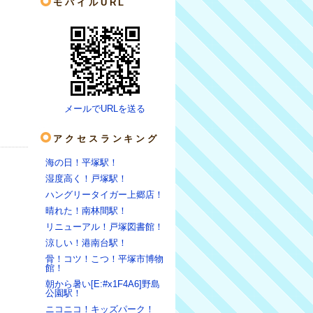
モバイルURL
メールでURLを送る
アクセスランキング
海の日！平塚駅！
湿度高く！戸塚駅！
ハングリータイガー上郷店！
晴れた！南林間駅！
リニューアル！戸塚図書館！
涼しい！港南台駅！
骨！コツ！こつ！平塚市博物
館！
朝から暑い[E:#x1F4A6]野島
公園駅！
ニコニコ！キッズパーク！