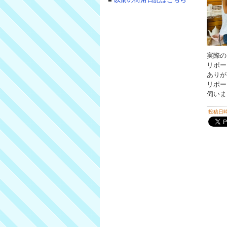
実際の
リポー
ありが
リポー
伺いま
投稿日時 