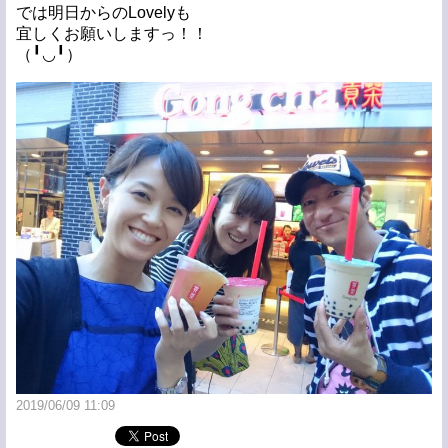
では明日からのLovelyも
宜しくお願いしますっ！！
（╹◡╹）
2019/06/09 11:09