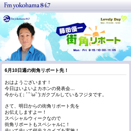
6月10日週の街角リポート先！
おはようございます！
今日はいよいよカホンの発表会…
今から:(；ﾞﾟ'ωﾟ'):ガクブルしているフジタです。
さて、明日からの街角リポート先を
お伝えしますよー！
スペシャルウィークなので
街角リポートもスペシャルに！
歩いて歩いて何歩？クイズを実施！