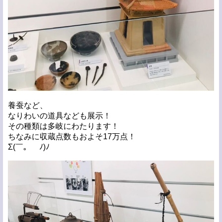
養蚕など、
なりわいの道具なども展示！
その種類は多岐にわたります！
ちなみに収蔵点数もおよそ17万点！
Σ(￣。￣ﾉ)ﾉ