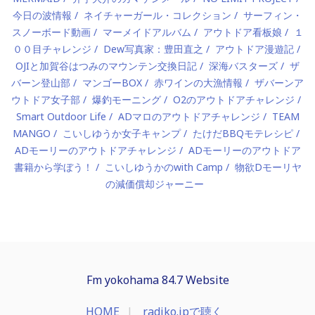
今日の波情報
ネイチャーガール・コレクション
サーフィン・
スノーボード動画
マーメイドアルバム
アウトドア看板娘
１
００目チャレンジ
Dew写真家：豊田直之
アウトドア漫遊記
OJIと加賀谷はつみのマウンテン交換日記
深海バスターズ
ザ
バーン登山部
マンゴーBOX
赤ワインの大漁情報
ザバーンア
ウトドア女子部
爆釣モーニング
O2のアウトドアチャレンジ
Smart Outdoor Life
ADマロのアウトドアチャレンジ
TEAM
MANGO
こいしゆうか女子キャンプ
たけだBBQモテレシピ
ADモーリーのアウトドアチャレンジ
ADモーリーのアウトドア
書籍から学ぼう！
こいしゆうかのwith Camp
物欲Dモーリヤ
の減価償却ジャーニー
Fm yokohama 84.7 Website
HOME
radiko.jpで聴く