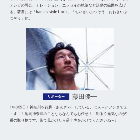
テレビの司会、ナレーション、エッセイの執筆など活動の範囲を広げ
る。著書には「hana's style book」「ちいさいぶつぞう　おおきいぶ
つぞう」他。
藤田優一
リポーター
1年365日！神奈川を行脚（あんぎゃ）している、はぁ～いフジタでェ
～す！！地元神奈川のことならなんでもお任せ！！明るく元気なのが1
番の取り柄です。街で見かけたら是非声をかけてくださいね～♪