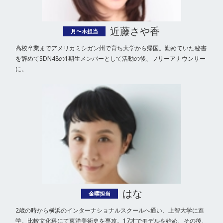
近藤さや香
月〜木担当
高校卒業までアメリカミシガン州で育ち大学から帰国。勤めていた秘書
を辞めてSDN48の1期生メンバーとして活動の後、フリーアナウンサー
に。
はな
金曜担当
2歳の時から横浜のインターナショナルスクールへ通い、上智大学に進
学。比較文化科にて東洋美術史を専攻。17才でモデルを始め、その後、