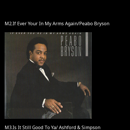
M2.If Ever Your In My Arms Again/Peabo Bryson
M3.Is It Still Good To Ya/ Ashford & Simpson