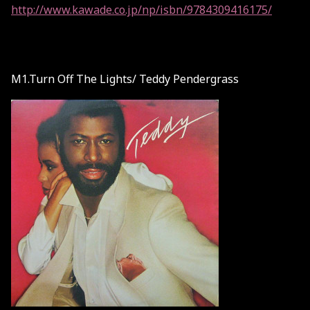
http://www.kawade.co.jp/np/isbn/9784309416175/
M1.Turn Off The Lights/ Teddy Pendergrass